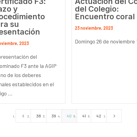
rtificado F3:
Actuación del C
azo y
del Colegio:
ocedimiento
Encuentro coral
ra su
23 noviembre, 2023
esentación
Domingo 26 de noviembre 
oviembre, 2023
presentación del
ominado F3 ante la AGIP
uno de los deberes
males establecidos en el
go ...
4
5
38
39
40
41
42