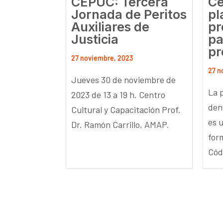
CEPUC: Tercera
Ce
Jornada de Peritos
pl
Auxiliares de
pr
Justicia
pa
pr
27 noviembre, 2023
27 n
Jueves 30 de noviembre de
La 
2023 de 13 a 19 h. Centro
den
Cultural y Capacitación Prof.
es 
Dr. Ramón Carrillo, AMAP.
for
Códi