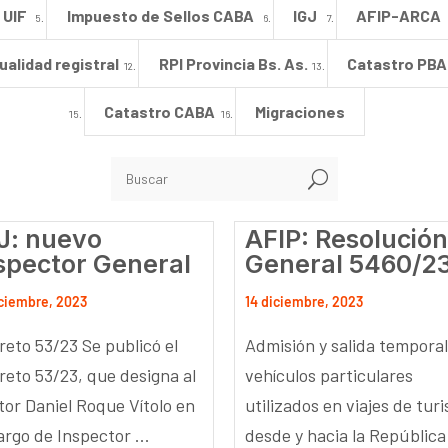
UIF
Impuesto de Sellos CABA
IGJ
AFIP-ARCA
ualidad registral
RPI Provincia Bs. As.
Catastro PBA
Catastro CABA
Migraciones
U
J: nuevo
AFIP: Resolución
spector General
General 5460/2
iciembre, 2023
14 diciembre, 2023
reto 53/23 Se publicó el
Admisión y salida temporal
reto 53/23, que designa al
vehículos particulares
tor Daniel Roque Vítolo en
utilizados en viajes de tur
argo de Inspector ...
desde y hacia la República