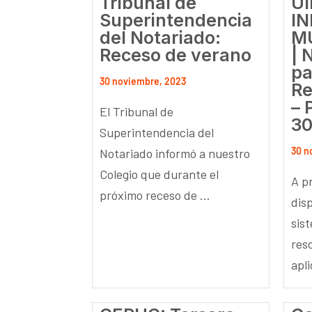
Tribunal de
UI
Superintendencia
I
del Notariado:
M
Receso de verano
| 
pa
30 noviembre, 2023
Re
– 
El Tribunal de
30
Superintendencia del
30 n
Notariado informó a nuestro
Colegio que durante el
A pr
próximo receso de ...
dis
sis
res
apli