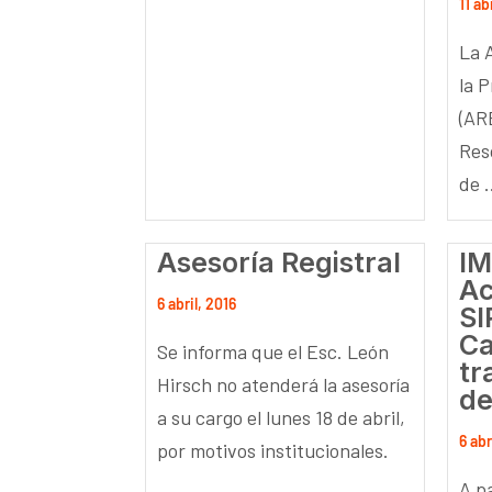
11 ab
La 
la 
(AR
Res
de .
Asesoría Registral
I
Ac
6 abril, 2016
SI
Ca
Se informa que el Esc. León
tr
Hirsch no atenderá la asesoría
de
a su cargo el lunes 18 de abril,
6 abr
por motivos institucionales.
A pa