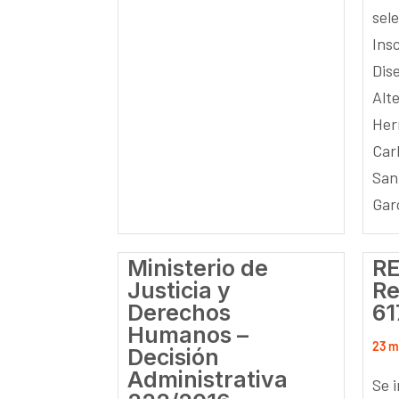
sel
Ins
Dis
Alte
Her
Carl
San
Gar
Ministerio de
R
Justicia y
Re
Derechos
61
Humanos –
23 m
Decisión
Administrativa
Se 