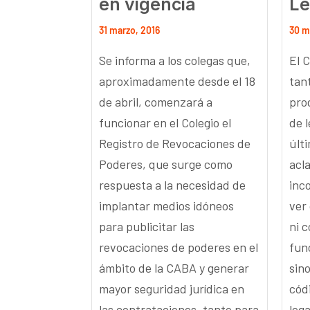
en vigencia
Le
31 marzo, 2016
30 m
Se informa a los colegas que,
El 
aproximadamente desde el 18
tan
de abril, comenzará a
pro
funcionar en el Colegio el
de 
Registro de Revocaciones de
últ
Poderes, que surge como
acl
respuesta a la necesidad de
inc
implantar medios idóneos
ver 
para publicitar las
ni 
revocaciones de poderes en el
fun
ámbito de la CABA y generar
sin
mayor seguridad jurídica en
códi
las contrataciones, tanto para
leg