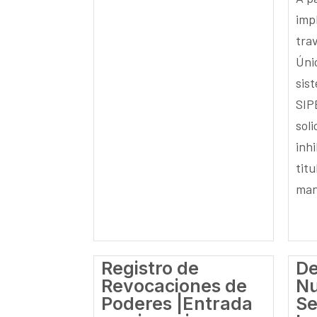
imp
tra
Úni
sis
SIP
soli
inh
titu
mane
Registro de
De
Revocaciones de
Nu
Poderes |Entrada
Se