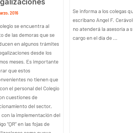
galizaciones
Se informa a los colegas qu
arzo, 2016
escribano Angel F. Cerávo
Colegio se encuentra al
no atenderá la asesoría a 
to de las demoras que se
cargo en el día de ...
ducen en algunos trámites
legalizaciones desde los
imos meses. Es importante
arar que estos
onvenientes no tienen que
con el personal del Colegio
con cuestiones de
cionamiento del sector,
o con la implementación del
go “QR” en las fojas de
alizaciones como nueva