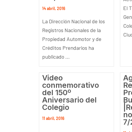
El T
14 abril, 2016
Gen
La Dirección Nacional de los
Col
Registros Nacionales de la
Ciud
Propiedad Automotor y de
Créditos Prendarios ha
publicado ...
Video
Ag
conmemorativo
Re
del 150º
Pr
Aniversario del
Bu
Colegio
|R
no
11 abril, 2016
7/