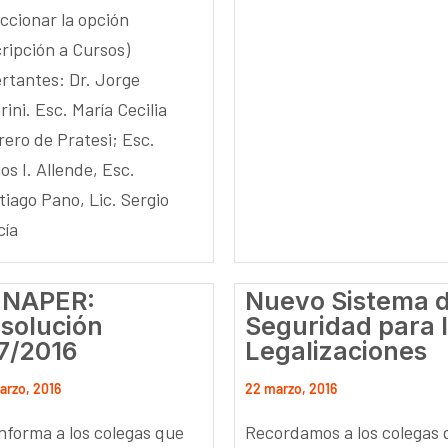
eccionar la opción
cripción a Cursos)
ertantes: Dr. Jorge
rini. Esc. María Cecilia
rero de Pratesi; Esc.
os I. Allende, Esc.
tiago Pano, Lic. Sergio
cía
ENAPER:
Nuevo Sistema 
solución
Seguridad para 
7/2016
Legalizaciones
arzo, 2016
22 marzo, 2016
informa a los colegas que
Recordamos a los colegas 