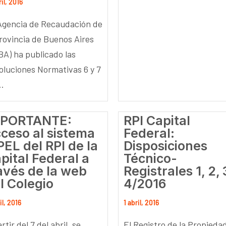
ril, 2016
Agencia de Recaudación de
Provincia de Buenos Aires
BA) ha publicado las
oluciones Normativas 6 y 7
..
MPORTANTE:
RPI Capital
ceso al sistema
Federal:
PEL del RPI de la
Disposiciones
pital Federal a
Técnico-
avés de la web
Registrales 1, 2, 
l Colegio
4/2016
il, 2016
1 abril, 2016
rtir del 7 del abril, se
El Registro de la Propieda