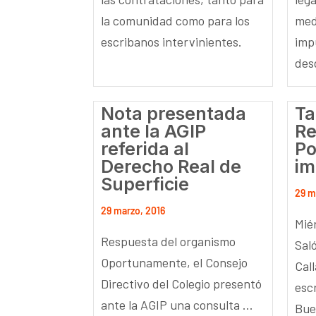
la comunidad como para los
med
escribanos intervinientes.
imp
desd
Nota presentada
Ta
ante la AGIP
Re
referida al
Po
Derecho Real de
im
Superficie
29 m
29 marzo, 2016
Miér
Respuesta del organismo
Sal
Oportunamente, el Consejo
Cal
Directivo del Colegio presentó
esc
ante la AGIP una consulta ...
Buen