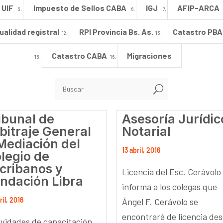
UIF
Impuesto de Sellos CABA
IGJ
AFIP-ARCA
ualidad registral
RPI Provincia Bs. As.
Catastro PBA
Catastro CABA
Migraciones
U
ibunal de
Asesoría Jurídic
bitraje General
Notarial
Mediación del
13 abril, 2016
legio de
cribanos y
Licencia del Esc. Cerávolo
ndación Libra
informa a los colegas que
ril, 2016
Ángel F. Cerávolo se
encontrará de licencia de
ividades de capacitación