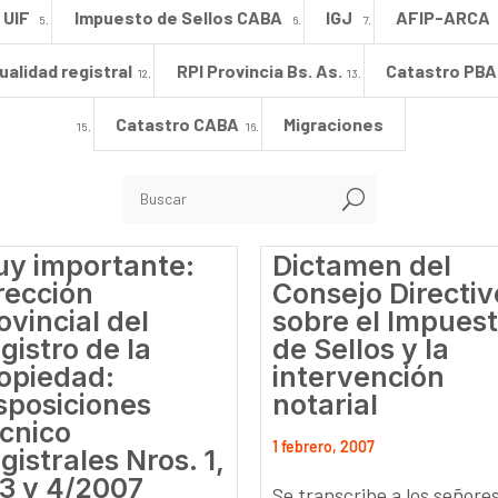
UIF
Impuesto de Sellos CABA
IGJ
AFIP-ARCA
ualidad registral
RPI Provincia Bs. As.
Catastro PBA
Catastro CABA
Migraciones
U
y importante:
Dictamen del
rección
Consejo Directiv
ovincial del
sobre el Impues
gistro de la
de Sellos y la
opiedad:
intervención
sposiciones
notarial
cnico
1 febrero, 2007
gistrales Nros. 1,
 3 y 4/2007
Se transcribe a los señore