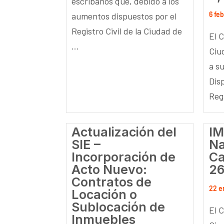
escribanos que, debido a los
6 fe
aumentos dispuestos por el
Registro Civil de la Ciudad de
El 
...
Ciu
a su
Dis
Regi
Actualización del
IM
SIE –
Na
Incorporación de
Ca
Acto Nuevo:
26
Contratos de
22 e
Locación o
Sublocación de
El 
Inmuebles