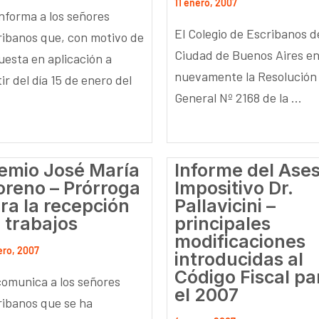
11 enero, 2007
informa a los señores
El Colegio de Escribanos d
ribanos que, con motivo de
Ciudad de Buenos Aires en
uesta en aplicación a
nuevamente la Resolución
ir del día 15 de enero del
General Nº 2168 de la ...
emio José María
Informe del Ase
reno – Prórroga
Impositivo Dr.
ra la recepción
Pallavicini –
 trabajos
principales
modificaciones
ero, 2007
introducidas al
Código Fiscal pa
comunica a los señores
el 2007
ribanos que se ha