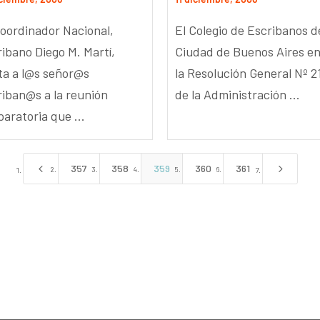
Coordinador Nacional,
El Colegio de Escribanos d
ribano Diego M. Martí,
Ciudad de Buenos Aires en
ita a l@s señor@s
la Resolución General Nº 2
riban@s a la reunión
de la Administración ...
aratoria que ...
4
5
357
358
359
360
361