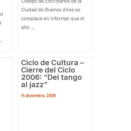
Colegio de Escribanos de la
Ciudad de Buenos Aires se
el
complace en informar que el
r
año ...
..
Ciclo de Cultura –
Cierre del Ciclo
2006: “Del tango
al jazz”
14 diciembre, 2006