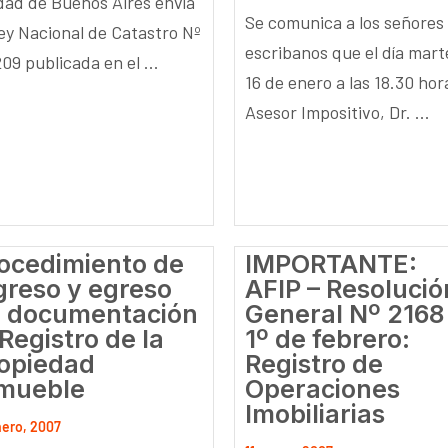
dad de Buenos Aires envía
Se comunica a los señores
Ley Nacional de Catastro Nº
escribanos que el día mart
09 publicada en el ...
16 de enero a las 18.30 hor
Asesor Impositivo, Dr. ...
ocedimiento de
IMPORTANTE:
greso y egreso
AFIP – Resolució
 documentación
General Nº 2168
 Registro de la
1º de febrero:
opiedad
Registro de
mueble
Operaciones
Imobiliarias
nero, 2007