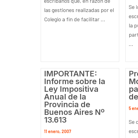
escribanos que, en razón de
Se 
las gestiones realizadas por el
esc
Colegio a fin de facilitar ...
la p
part
...
IMPORTANTE:
Pr
Informe sobre la
Mo
Ley Impositiva
pa
Anual de la
de
Provincia de
5 en
Buenos Aires Nº
13.613
Se 
esc
11 enero, 2007