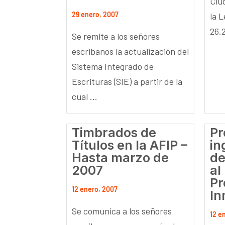
Ciu
29 enero, 2007
la 
26.2
Se remite a los señores
escribanos la actualización del
Sistema Integrado de
Escrituras (SIE) a partir de la
cual ...
Timbrados de
Pr
Títulos en la AFIP –
in
Hasta marzo de
de
2007
al
Pr
12 enero, 2007
In
Se comunica a los señores
12 e