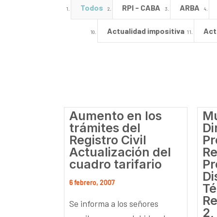
Todos
RPI - CABA
ARBA
Actualidad impositiva
Act
Aumento en los
Mu
trámites del
Di
Registro Civil
Pr
Actualización del
Re
cuadro tarifario
Pr
Di
6 febrero, 2007
Té
Re
Se informa a los señores
2,