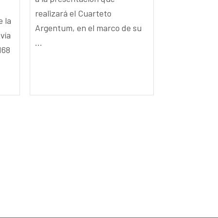
realizará el Cuarteto
e la
Argentum, en el marco de su
vía
...
168