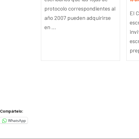
protocolo correspondientes al
El 
año 2007 pueden adquirirse
esc
en ...
inv
esc
prep
Compártelo:
WhatsApp