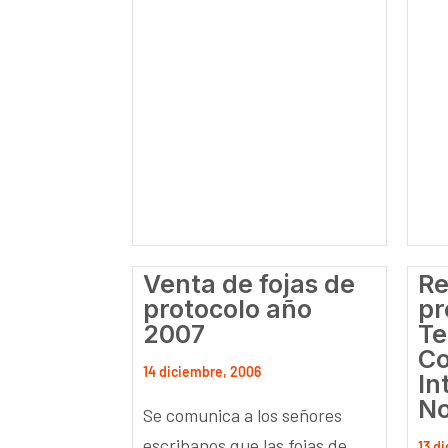
Venta de fojas de
Re
protocolo año
pr
2007
Te
Co
14 diciembre, 2006
In
No
Se comunica a los señores
escribanos que las fojas de
13 d