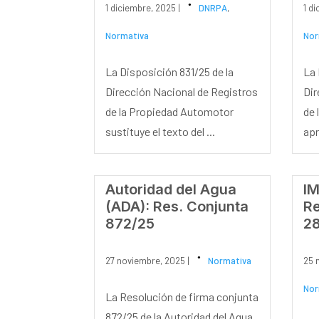
1 diciembre, 2025 |
DNRPA
,
1 d
Normativa
Nor
La Disposición 831/25 de la
La 
Dirección Nacional de Registros
Dir
de la Propiedad Automotor
de 
sustituye el texto del ...
apr
Autoridad del Agua
I
(ADA): Res. Conjunta
Re
872/25
2
27 noviembre, 2025 |
Normativa
25 
Nor
La Resolución de firma conjunta
872/25 de la Autoridad del Agua