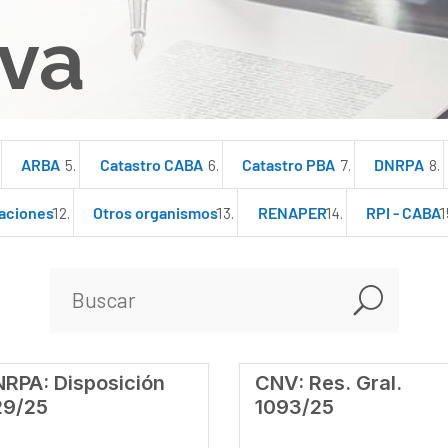
va
ARBA
Catastro CABA
Catastro PBA
DNRPA
aciones
Otros organismos
RENAPER
RPI - CABA
U
RPA: Disposición
CNV: Res. Gral.
29/25
1093/25