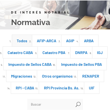
DE INTERÉS NOTARIAL
Normativa
Todos
AFIP-ARCA
AGIP
ARBA
Catastro CABA
Catastro PBA
DNRPA
IGJ
Impuesto de Sellos CABA
Impuesto de Sellos PBA
Migraciones
Otros organismos
RENAPER
RPI - CABA
RPI Provincia Bs. As.
UIF
U