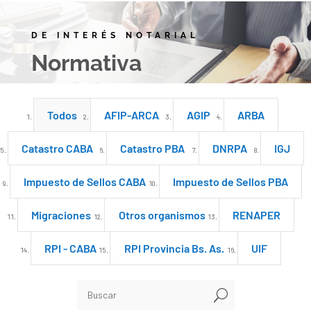
DE INTERÉS NOTARIAL
Normativa
Todos
AFIP-ARCA
AGIP
ARBA
Catastro CABA
Catastro PBA
DNRPA
IGJ
Impuesto de Sellos CABA
Impuesto de Sellos PBA
Migraciones
Otros organismos
RENAPER
RPI - CABA
RPI Provincia Bs. As.
UIF
U