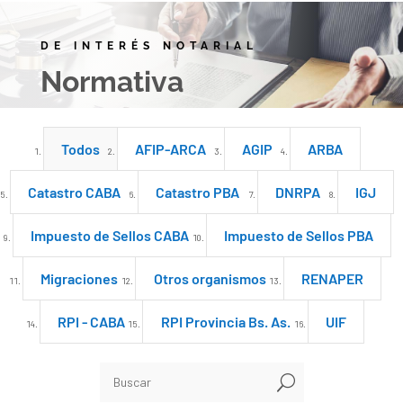
DE INTERÉS NOTARIAL
Normativa
Todos
AFIP-ARCA
AGIP
ARBA
Catastro CABA
Catastro PBA
DNRPA
IGJ
Impuesto de Sellos CABA
Impuesto de Sellos PBA
Migraciones
Otros organismos
RENAPER
RPI - CABA
RPI Provincia Bs. As.
UIF
U