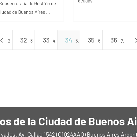
deudas
Subsecretaría de Gestión de
Ciudad de Buenos Aires ...
4
32
33
34
35
36
os de la Ciudad de Buenos A
rvados. Av. Callao 1542 (C1024AAO) Buenos Aires Argen