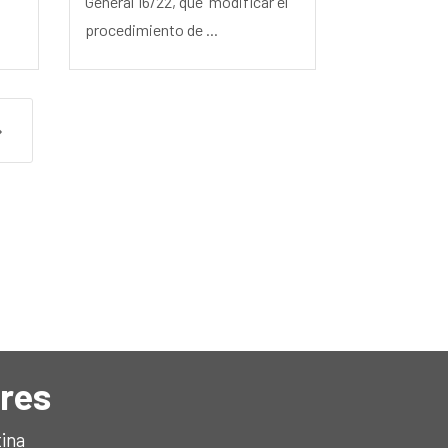
General 16/22, que modificar el
procedimiento de ...
5
ires
tina