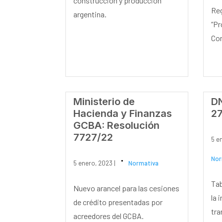
construcción y producción
Reg
argentina.
“Pr
Con
Ministerio de
DN
Hacienda y Finanzas
27
GCBA: Resolución
7727/22
5 e
Nor
5 enero, 2023 |
Normativa
Tab
Nuevo arancel para las cesiones
la 
de crédito presentadas por
tra
acreedores del GCBA.