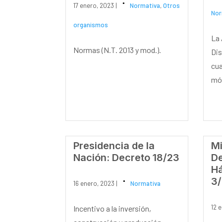
17 enero, 2023 |
Normativa
,
Otros
Nor
organismos
La 
Normas (N.T. 2013 y mod.).
Dis
cua
móv
Presidencia de la
Mi
Nación: Decreto 18/23
De
Há
3
16 enero, 2023 |
Normativa
12 
Incentivo a la inversión,