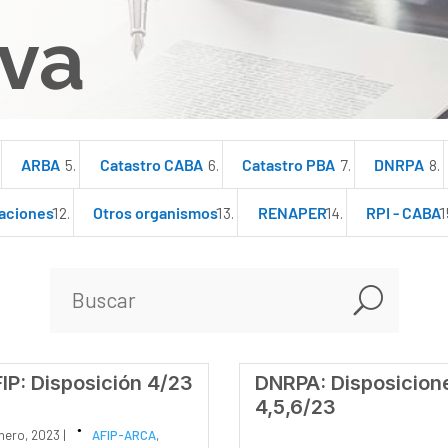
va
ARBA
Catastro CABA
Catastro PBA
DNRPA
aciones
Otros organismos
RENAPER
RPI - CABA
U
IP: Disposición 4/23
DNRPA: Disposicion
4,5,6/23
enero, 2023 |
AFIP-ARCA
,