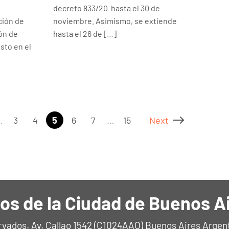
decreto 833/20 hasta el 30 de
ción de
noviembre. Asimismo, se extiende
ón de
hasta el 26 de […]
sto en el
…
3
4
5
6
7
…
15
Next
os de la Ciudad de Buenos A
rvados. Av. Callao 1542 (C1024AAO) Buenos Aires Argen