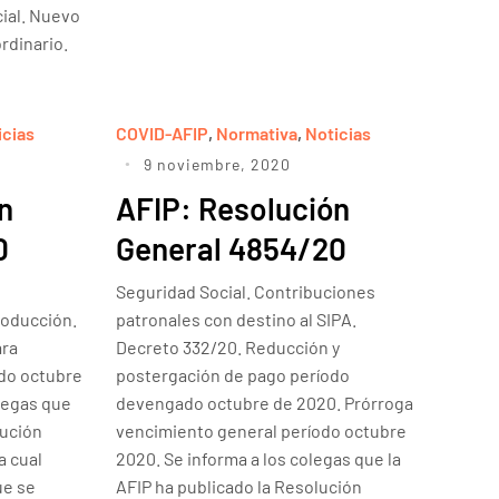
cial. Nuevo
ordinario.
icias
COVID-AFIP
,
Normativa
,
Noticias
9 noviembre, 2020
n
AFIP: Resolución
0
General 4854/20
Seguridad Social. Contribuciones
roducción.
patronales con destino al SIPA.
ara
Decreto 332/20. Reducción y
do octubre
postergación de pago período
olegas que
devengado octubre de 2020. Prórroga
lución
vencimiento general período octubre
a cual
2020. Se informa a los colegas que la
ue se
AFIP ha publicado la Resolución