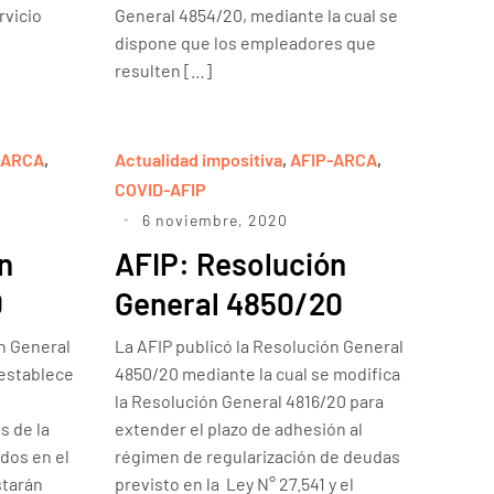
rvicio
General 4854/20, mediante la cual se
dispone que los empleadores que
resulten […]
-ARCA
,
Actualidad impositiva
,
AFIP-ARCA
,
COVID-AFIP
6 noviembre, 2020
n
AFIP: Resolución
0
General 4850/20
ón General
La AFIP publicó la Resolución General
 establece
4850/20 mediante la cual se modifica
la Resolución General 4816/20 para
s de la
extender el plazo de adhesión al
dos en el
régimen de regularización de deudas
starán
previsto en la Ley N° 27.541 y el