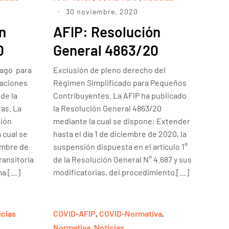
30 noviembre, 2020
n
AFIP: Resolución
0
General 4863/20
pago para
Exclusión de pleno derecho del
gaciones
Régimen Simplificado para Pequeños
de la
Contribuyentes. La AFIP ha publicado
as. La
la Resolución General 4863/20
ción
mediante la cual se dispone: Extender
 cual se
hasta el día 1 de diciembre de 2020, la
embre de
suspensión dispuesta en el artículo 1°
ransitoria
de la Resolución General N° 4.687 y sus
ma […]
modificatorias, del procedimiento […]
icias
COVID-AFIP
,
COVID-Normativa
,
Normativa
,
Noticias