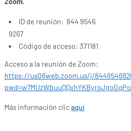
Zoom.
ID de reunión: 844 9546
9267
Código de acceso: 371181
Acceso a la reunión de Zoom:
https://us06web.zoom.us/j/844954692
pwd=w7MUzWbuuQQxhYKByroJgoGqPo
Más información clic
aquí