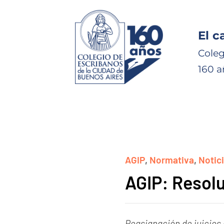
El c
Coleg
160 a
AGIP
,
Normativa
,
Notic
AGIP: Resolu
Reasignación de juicios