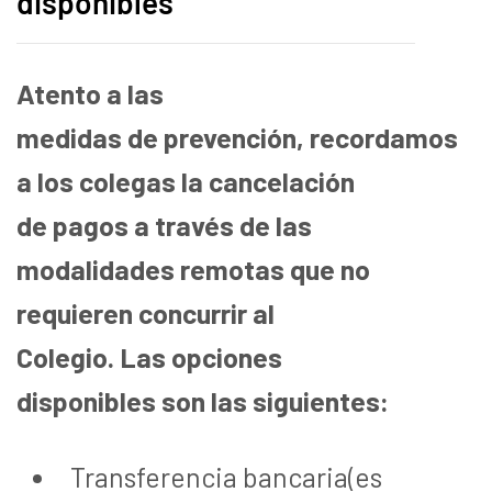
disponibles
Atento a las
medidas
de
prevenció
n,
recordamos
a los colegas la cancelació
n
de
pagos a trav
é
s de las
modalidades remotas
que no
requieren concurrir al
Colegio.
Las opciones
disponibles son las siguientes:
Transferencia bancaria(es