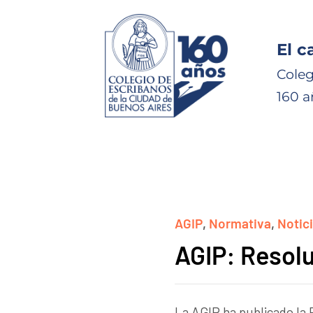
El c
Coleg
160 a
AGIP
,
Normativa
,
Notic
AGIP: Resol
La AGIP ha publicado la 