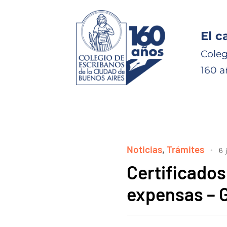
El c
Coleg
160 a
Noticias
,
Trámites
6 
Certificados
expensas – G