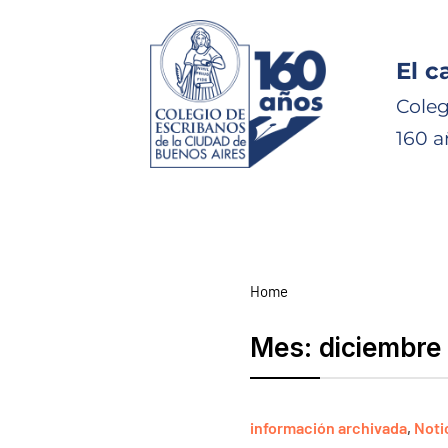
El c
Coleg
160 a
Home
Mes:
diciembre
información archivada
,
Noti