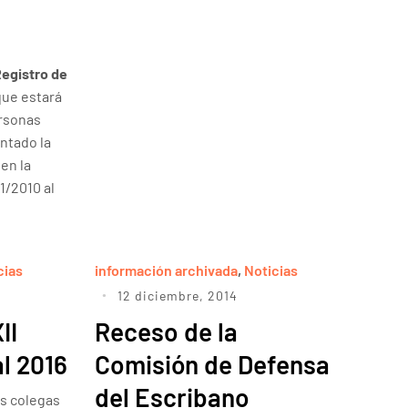
Registro de
que estará
rsonas
ntado la
en la
1/2010 al
cias
información archivada
,
Noticias
12 diciembre, 2014
II
Receso de la
l 2016
Comisión de Defensa
del Escribano
os colegas