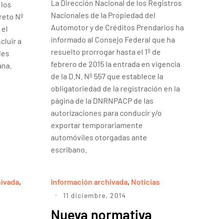
La Dirección Nacional de los Registros
 los
Nacionales de la Propiedad del
creto Nº
Automotor y de Créditos Prendarios ha
 el
informado al Consejo Federal que ha
cluir a
resuelto prorrogar hasta el 1º de
les
febrero de 2015 la entrada en vigencia
ana.
de la D.N. Nº 557 que establece la
obligatoriedad de la registración en la
página de la DNRNPACP de las
autorizaciones para conducir y/o
exportar temporariamente
automóviles otorgadas ante
escribano.
hivada
,
información archivada
,
Noticias
11 diciembre, 2014
Nueva normativa