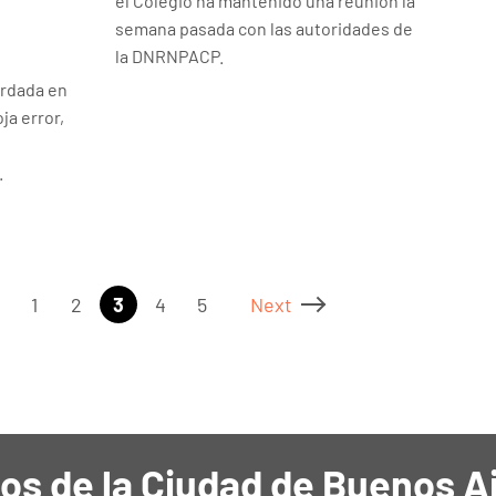
el Colegio ha mantenido una reunión la
semana pasada con las autoridades de
la DNRNPACP.
ordada en
oja error,
.
1
2
3
4
5
Next
os de la Ciudad de Buenos A