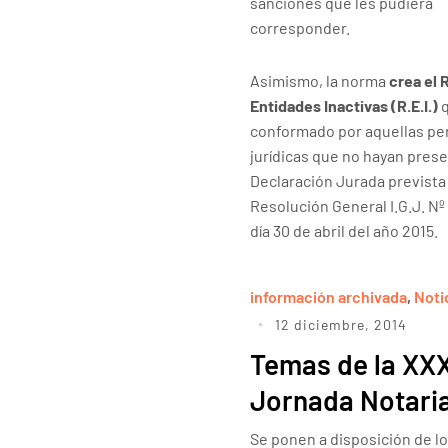
sanciones que les pudiera
corresponder.
Asimismo, la norma
crea el 
Entidades Inactivas (R.E.I.)
conformado por aquellas pe
jurídicas que no hayan prese
Declaración Jurada prevista 
Resolución General I.G.J. Nº 
día 30 de abril del año 2015.
información archivada
,
Noti
12 diciembre, 2014
Temas de la XXX
Jornada Notaria
Se ponen a disposición de l