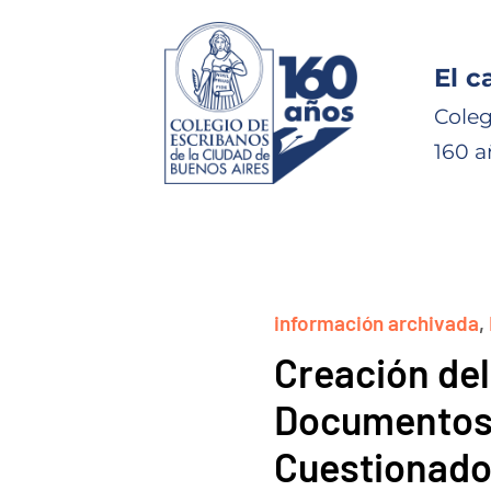
El c
Coleg
160 a
información archivada
,
Creación del
Documentos 
Cuestionad