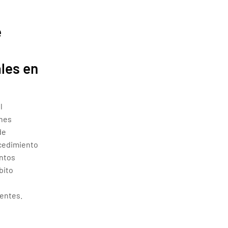
e
ales en
l
ones
de
ocedimiento
ntos
bito
entes.