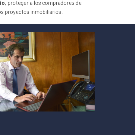
io
, proteger a los compradores de
os proyectos inmobiliarios.