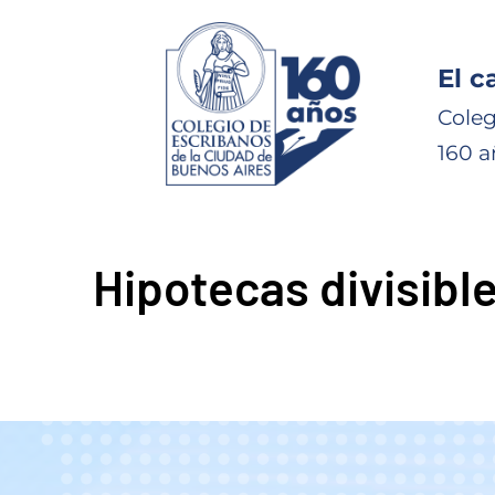
El c
Coleg
160 a
Hipotecas divisible