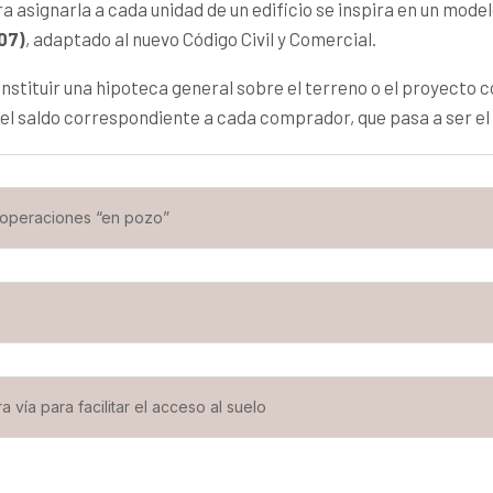
ra asignarla a cada unidad de un edificio se inspira en un mode
307)
, adaptado al nuevo Código Civil y Comercial.
stituir una hipoteca general sobre el terreno o el proyecto c
 el saldo correspondiente a cada comprador, que pasa a ser el 
a operaciones “en pozo”
 vía para facilitar el acceso al suelo