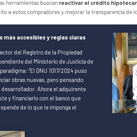
stas herramientas buscan
reactivar el crédito hipotecar
dito a estos compradores y mejorar la transparencia de l
s más accesibles y reglas claras
irector del Registro de la Propiedad
pendiente del Ministerio de Justicia de
de paradigma: “El DNU 1017/2024 puso
anciar obras nuevas, pero pensando
 desarrollador. Ahora el adquirente
te y financiarlo con el banco que
depende de lo que le imponga el