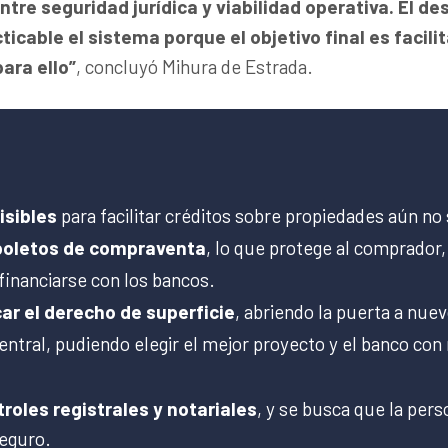
ntre seguridad jurídica y viabilidad operativa. El de
ticable el sistema porque el objetivo final es facilit
ara ello”
, concluyó Mihura de Estrada.
isibles
para facilitar créditos sobre propiedades aún no 
 boletos de compraventa
, lo que protege al comprador, 
financiarse con los bancos.
ar el derecho de superficie
, abriendo la puerta a nu
entral, pudiendo elegir el mejor proyecto y el banco co
troles registrales y notariales
, y se busca que la pers
seguro.