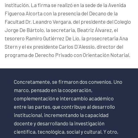
institución. La firma se realizó en la sede de la Avenida
Figueroa Alcorta con la presencia del Decano de la
Facultad Dr. Leandro Vergara, del presidente del Colegio
Jorge De Bártolo, la secretaria, Beatriz Álvarez, el
tesorero Ramiro Gutiérrez De Lío, la prosecretaria Ana
Stern y el ex presidente Carlos D´Alessio, director del
programa de Derecho Privado con Orientación Notarial.
Concretamente, se firmaron dos convenios. Uno
marco, pensado en la cooperación,
complementación e intercambio académico
entre las partes, que contribuye al desarrollo
institucional, incrementando la capacidad
docente y desarrollando la investigación
científica, tecnológica, social y cultural. Y otro,