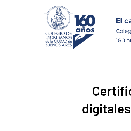
El c
Coleg
160 a
Certif
digitale