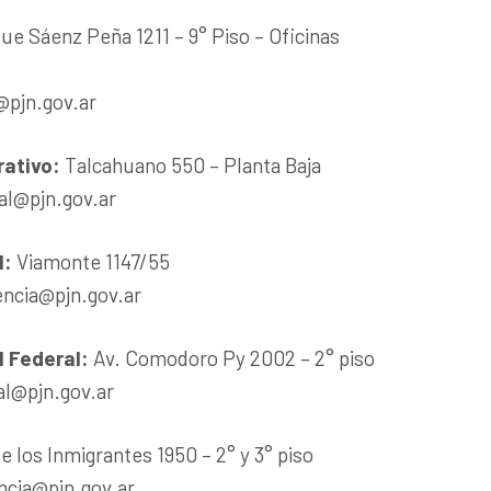
ue Sáenz Peña 1211 – 9° Piso – Oficinas
@pjn.gov.ar
rativo
:
Talcahuano 550 – Planta Baja
l@pjn.gov.ar
l
:
Viamonte 1147/55
encia@pjn.gov.ar
l Federal
:
Av. Comodoro Py 2002 – 2° piso
al@pjn.gov.ar
de los Inmigrantes 1950 – 2° y 3° piso
ncia@pjn.gov.ar