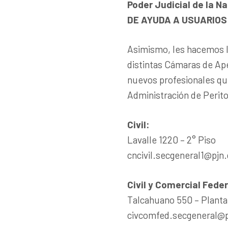
Poder Judicial de la N
DE AYUDA A USUARIOS
Asimismo, les hacemos ll
distintas Cámaras de Ape
nuevos profesionales que
Administración de Perito
Civil
:
Lavalle 1220 – 2° Piso
cncivil.secgeneral1@pjn.
Civil y Comercial Feder
Talcahuano 550 – Planta 
civcomfed.secgeneral@p