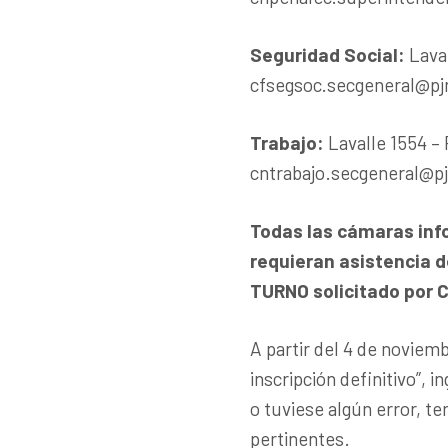
Seguridad Social
:
Laval
cfsegsoc.secgeneral@pj
Trabajo
:
Lavalle 1554 – 
cntrabajo.secgeneral@pj
Todas las cámaras inf
requieran asistencia d
TURNO solicitado por
A partir del 4 de noviem
inscripción definitivo”, 
o tuviese algún error, t
pertinentes.