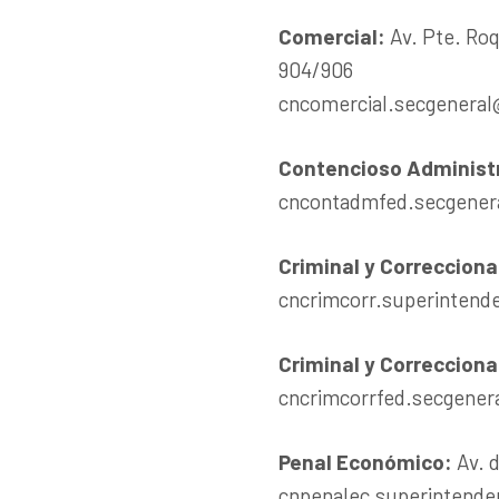
Comercial
:
Av. Pte. Roq
904/906
cncomercial.secgeneral
Contencioso Administ
cncontadmfed.secgenera
Criminal y Correcciona
cncrimcorr.superintend
Criminal y Correcciona
cncrimcorrfed.secgener
Penal Económico
:
Av. 
cnpenalec.superintende