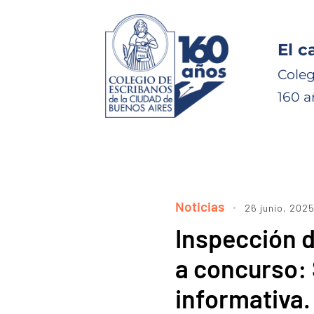
El c
Coleg
160 a
Noticias
26 junio, 202
Inspección 
a concurso:
informativa