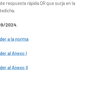
 de respuesta rápida QR que surja en la
tedicha.
/09/2024
.
eder a la norma
der al Anexo I
der al Anexo II