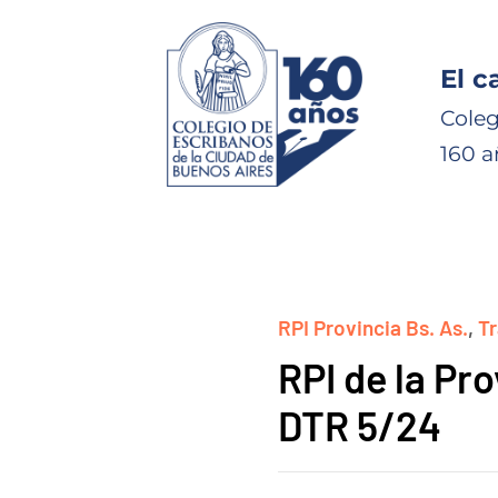
El c
Coleg
160 a
RPI Provincia Bs. As.
,
T
RPI de la Pr
DTR 5/24