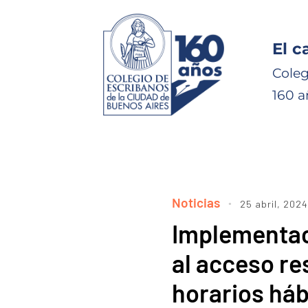
El c
Coleg
160 a
Noticias
25 abril, 2024
Implementaci
al acceso re
horarios háb