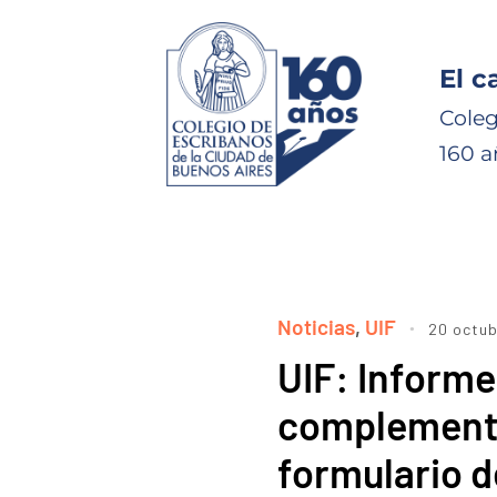
El c
Coleg
160 a
Noticias
,
UIF
20 octub
UIF: Informe
complementa
formulario d