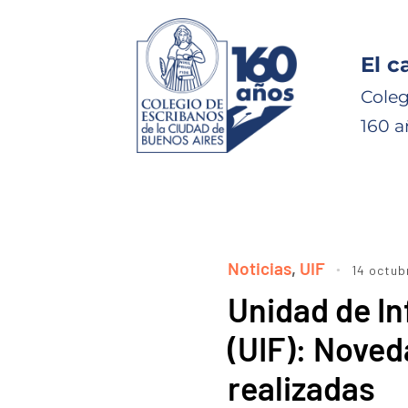
El c
Coleg
160 a
Noticias
,
UIF
14 octub
Unidad de I
(UIF): Noved
realizadas