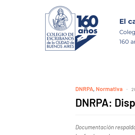
El c
Coleg
160 a
DNRPA
,
Normativa
2
DNRPA: Disp
Documentación respaldat