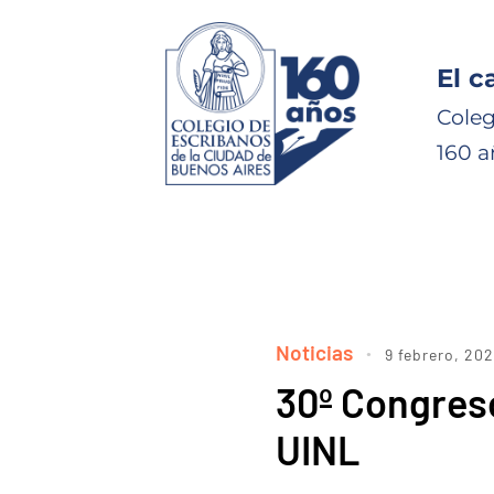
El c
Coleg
160 a
Noticias
9 febrero, 20
30º Congreso
UINL