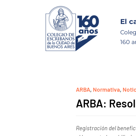
El c
Coleg
160 a
ARBA
,
Normativa
,
Notic
ARBA: Resol
Registración del benefic