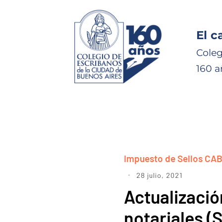
El c
Coleg
160 a
Impuesto de Sellos CA
28 julio, 2021
Actualizació
notariales (S