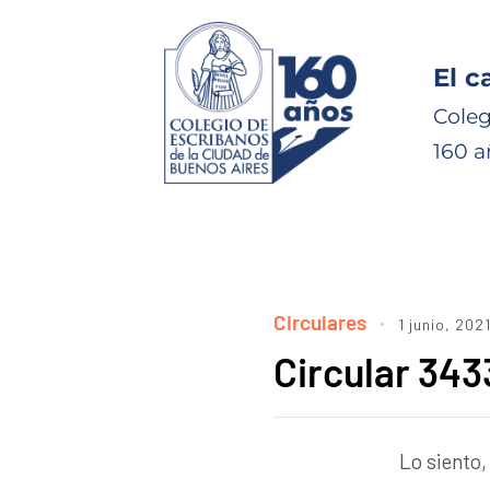
El c
Coleg
160 a
Circulares
1 junio, 202
Circular 343
Lo siento,