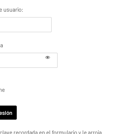
 usuario:
ña
me
a clave recordada en el formulario y le arroja