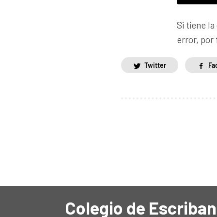
Si tiene l
error, po
Twitter
Fa
Colegio de Escriban