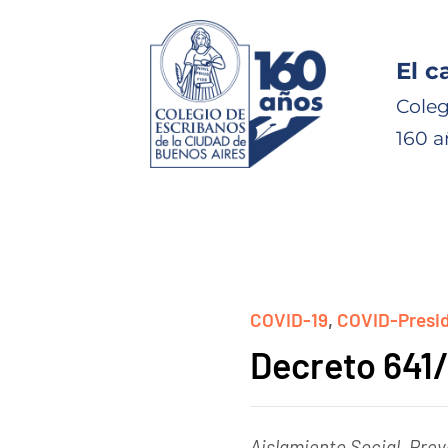
El c
Coleg
160 a
COVID-19
,
COVID-Presi
Decreto 641
Aislamiento Social, Prev