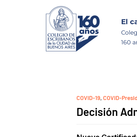
El c
Coleg
160 a
COVID-19
,
COVID-Presi
Decisión Adm