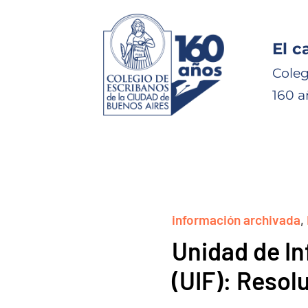
El c
Coleg
160 a
información archivada
,
Unidad de I
(UIF): Resolu