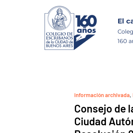
El c
Coleg
160 a
información archivada
,
Consejo de l
Ciudad Autó