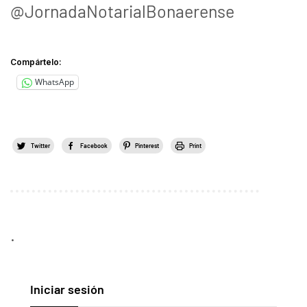
@JornadaNotarialBonaerense
Compártelo:
WhatsApp
Twitter
Facebook
Pinterest
Print
.
Iniciar sesión