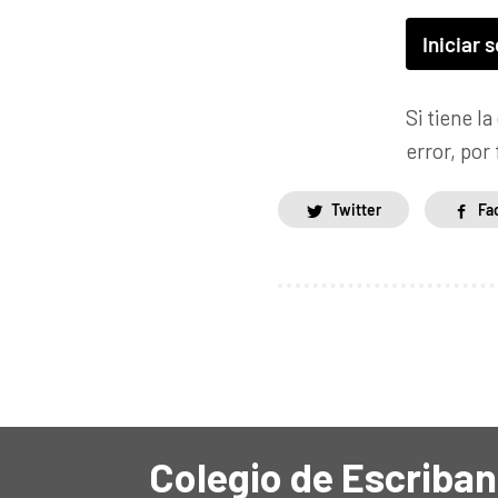
Si tiene l
error, po
Twitter
Fa
Colegio de Escriban