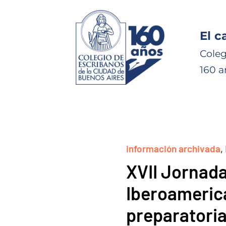
El c
Coleg
160 a
información archivada
,
XVII Jornada
Iberoameric
preparatoria