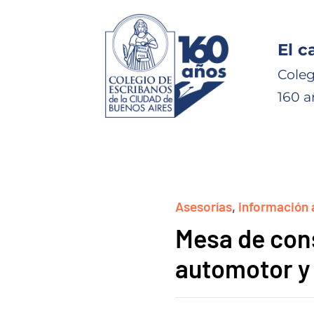
El c
Coleg
160 a
Asesorías
,
información 
Mesa de cons
automotor y