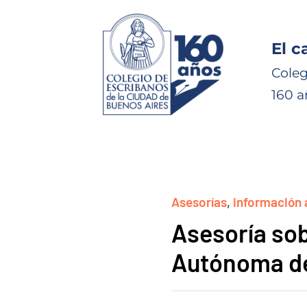
El c
Coleg
160 a
Asesorías
,
información 
Asesoría sob
Autónoma de