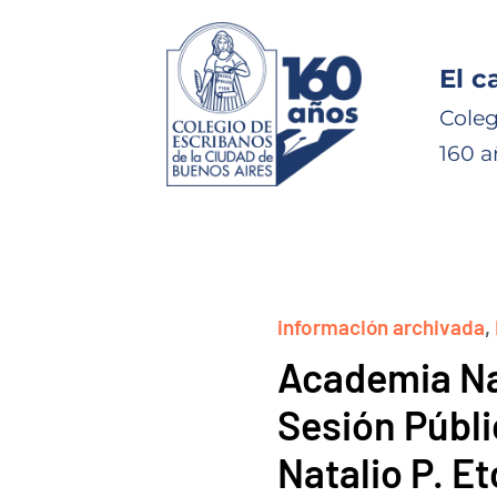
El c
Coleg
160 a
información archivada
,
Academia Na
Sesión Públi
Natalio P. E