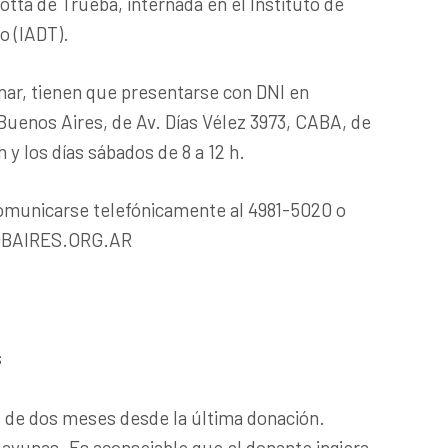
otta de Trueba, internada en el Instituto de
o (IADT).
nar, tienen que presentarse con DNI en
enos Aires, de Av. Días Vélez 3973, CABA, de
h y los días sábados de 8 a 12 h.
omunicarse telefónicamente al 4981-5020 o
OBAIRES.ORG.AR
s
 de dos meses desde la última donación.
 ayunas. Es aconsejable que el donante ingiera