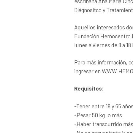
escribana Ana María Cinc
Diágnositco y Tratamient
Aquellos interesados do
Fundación Hemocentro Bu
lunes a viernes de 8 a 18 
Para más información, c
ingresar en WWW.HEM
Requisitos:
-Tener entre 18 y 65 año
-Pesar 50 kg. o más
-Haber transcurrido más
-No es conveniente ir en