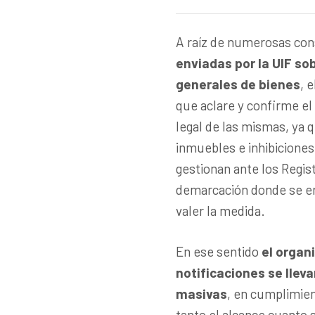
A raíz de numerosas cons
enviadas por la UIF so
generales de bienes
, 
que aclare y confirme el
legal de las mismas, ya 
inmuebles e inhibicione
gestionan ante los Regis
demarcación donde se en
valer la medida.
En ese sentido
el organ
notificaciones se lle
masivas
, en cumplimien
tanto el alcance cuanto 