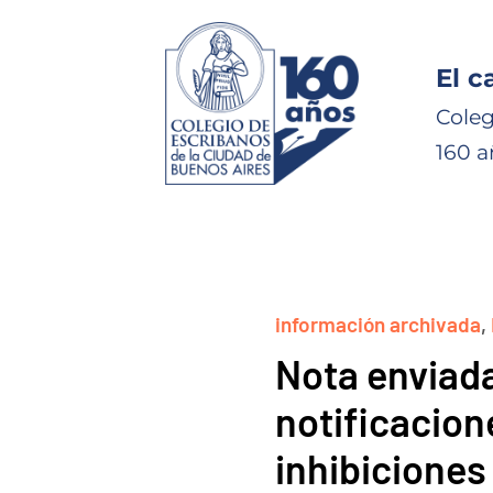
El c
Coleg
160 a
información archivada
,
Nota enviada
notificacio
inhibiciones