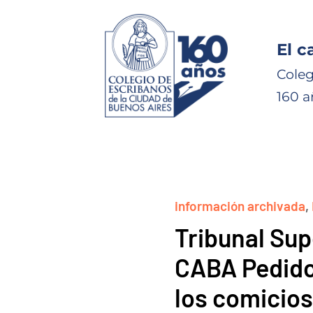
El c
Coleg
160 a
información archivada
,
Tribunal Supe
CABA Pedido
los comicio