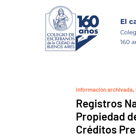
El c
Coleg
160 a
información archivada
,
Registros Na
Propiedad d
Créditos Pre