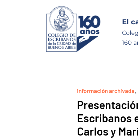
El c
Coleg
160 a
información archivada
,
Presentación
Escribanos e
Carlos y Mar