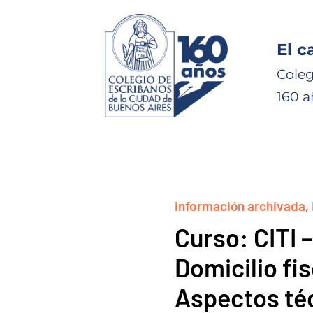
El c
Coleg
160 a
información archivada
,
Curso: CITI 
Domicilio fi
Aspectos té