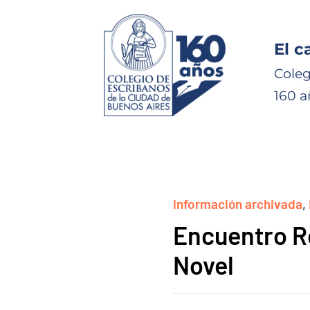
El c
Coleg
160 a
información archivada
,
Encuentro R
Novel