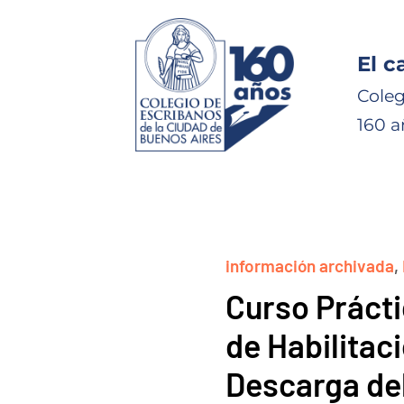
El c
Coleg
160 a
información archivada
,
Curso Práct
de Habilitac
Descarga del